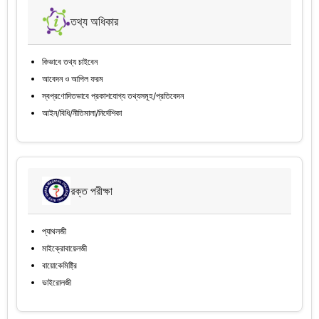
তথ্য অধিকার
কিভাবে তথ্য চাইবেন
আবেদন ও আপিল ফরম
স্বপ্রণোদিতভাবে প্রকাশযোগ্য তথ্যসমূহ/প্রতিবেদন
আইন/বিধি/নীতিমালা/নির্দেশিকা
রক্ত পরীক্ষা
প্যাথলজী
মাইক্রোবায়েলজী
বায়োকেমিষ্ট্রি
ভাইরোলজী