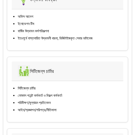
অফিস আদেশ
ইনোভেশন টিম
বার্ষিক উদ্ভাবন কর্মপরিকল্পনা
ইতঃপূর্বে বাস্তবায়িত উদ্ভাবনী ধারনা, ডিজিটাইজকৃত সেবার ডাটাবেজ
সিটিজেন্‌স চার্টার
সিটিজেন্‌স চার্টার
ফোকাল পয়েন্ট কর্মকর্তা ও বিকল্প কর্মকর্তা
পরিবীক্ষণ/মূল্যায়ন প্রতিবেদন
আইন/প্রজ্ঞাপন/পরিপত্র/নীতিমালা