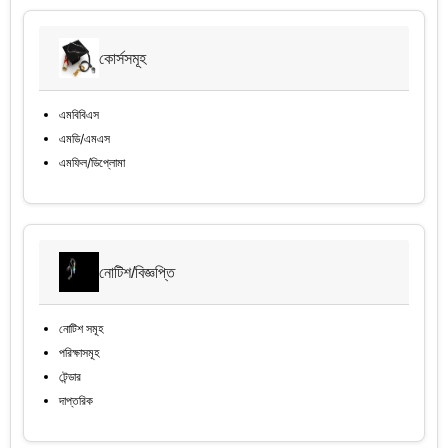
কোর্সসমূহ
এমবিবিএস
এমডি/এমএস
এমফিল/ডিপ্লোমা
নোটিশ/বিজ্ঞপ্তি
নোটিশ সমূহ
পরিক্ষাসমূহ
টেন্ডার
দাপ্তরিক