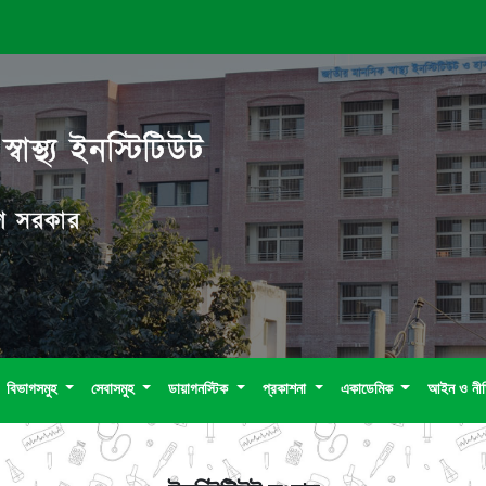
বাস্থ্য ইনস্টিটিউট
দেশ সরকার
বিভাগসমুহ
সেবাসমুহ
ডায়াগনস্টিক
প্রকাশনা
একাডেমিক
আইন ও নী