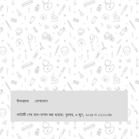
ফিডব্যাক
যোগাযোগ
সাইটটি শেষ হাল-নাগাদ করা হয়েছে: বুধবার, ৬ জুন, ২০২৬ এ ১২:০১:৪৮