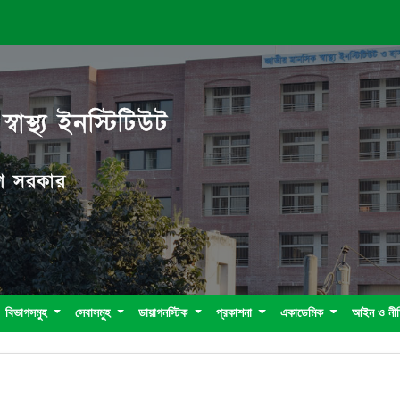
বাস্থ্য ইনস্টিটিউট
দেশ সরকার
বিভাগসমুহ
সেবাসমুহ
ডায়াগনস্টিক
প্রকাশনা
একাডেমিক
আইন ও নী