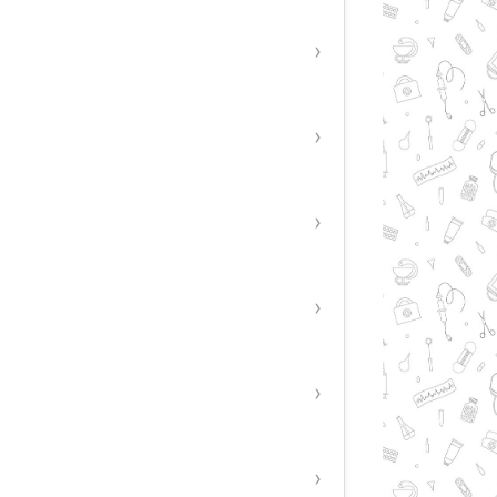
›
›
›
›
›
›