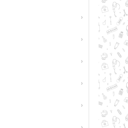
›
›
›
›
›
›