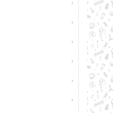
›
›
›
›
›
›