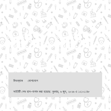
ফিডব্যাক
যোগাযোগ
সাইটটি শেষ হাল-নাগাদ করা হয়েছে: বুধবার, ৬ জুন, ২০২৬ এ ১২:০১:৪৮