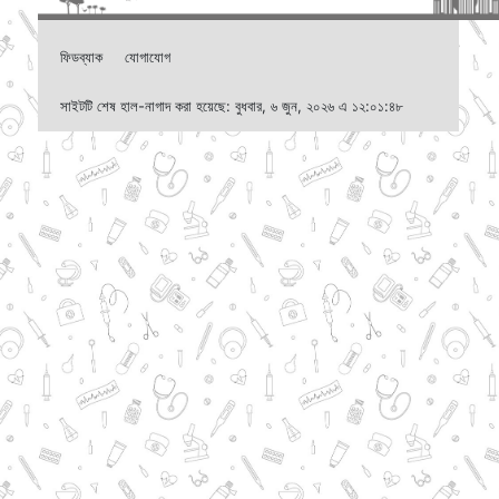
ফিডব্যাক
যোগাযোগ
সাইটটি শেষ হাল-নাগাদ করা হয়েছে: বুধবার, ৬ জুন, ২০২৬ এ ১২:০১:৪৮