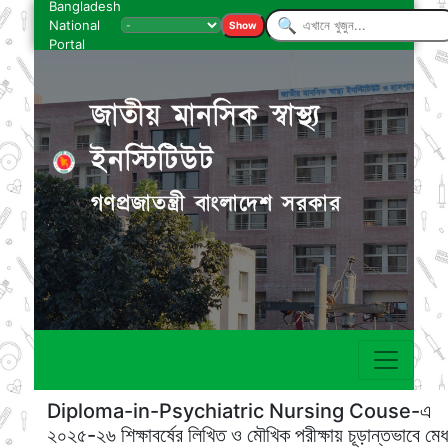
Bangladesh
National
Show
Portal
জাতীয় মানসিক স্বাস্থ্য
ইনস্টিটিউট
গণপ্রজাতন্ত্রী বাংলাদেশ সরকার
Diploma-in-Psychiatric Nursing Couse-এ
২০২৫-২৬ শিক্ষাবর্ষের লিখিত ও মৌখিক পরীক্ষায় চূড়ান্তভাবে মেধ